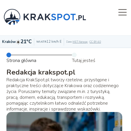
☀️
21°C
Kraków
12 km/h E
WIATR
Dane:
MET Norway
·
CC BY 4.0
Strona główna
Tutaj jesteś
Redakcja krakspot.pl
Redakcja KrakSpot.pl tworzy rzetelne, przystępne i
praktyczne treści dotyczące Krakowa oraz codziennego
życia. Poruszamy tematy związane m.in. z turystyką,
pracą, domem, edukacją, transportem i rozrywką,
pomagając czytelnikom łatwo odnaleźć potrzebne
informacje, inspiracje i sprawdzone wskazówki.