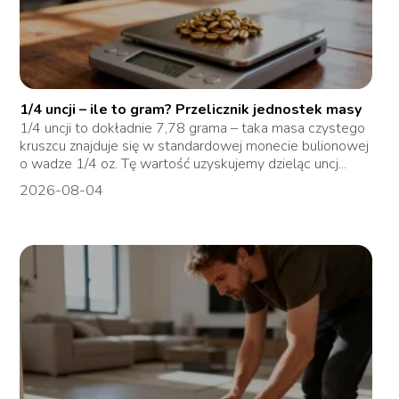
1/4 uncji – ile to gram? Przelicznik jednostek masy
1/4 uncji to dokładnie 7,78 grama – taka masa czystego
kruszcu znajduje się w standardowej monecie bulionowej
o wadze 1/4 oz. Tę wartość uzyskujemy dzieląc uncj...
2026-08-04