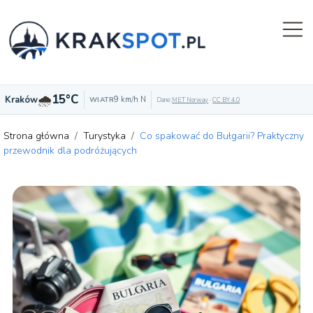
🌧️
15°C
Kraków
9 km/h N
WIATR
Dane:
MET Norway
·
CC BY 4.0
Strona główna
/
Turystyka
/
Co spakować do Bułgarii? Praktyczny
przewodnik dla podróżujących