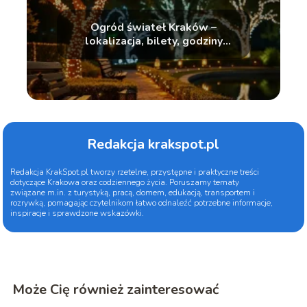
Ogród świateł Kraków –
lokalizacja, bilety, godziny
otwarcia
Redakcja krakspot.pl
Redakcja KrakSpot.pl tworzy rzetelne, przystępne i praktyczne treści
dotyczące Krakowa oraz codziennego życia. Poruszamy tematy
związane m.in. z turystyką, pracą, domem, edukacją, transportem i
rozrywką, pomagając czytelnikom łatwo odnaleźć potrzebne informacje,
inspiracje i sprawdzone wskazówki.
Może Cię również zainteresować