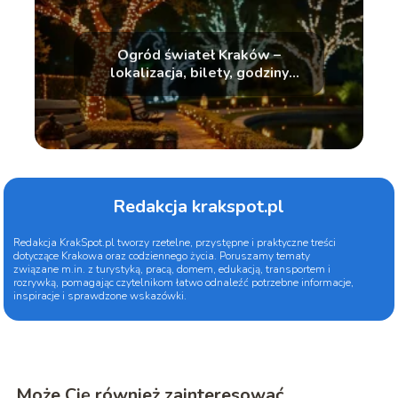
Ogród świateł Kraków –
lokalizacja, bilety, godziny
otwarcia
Redakcja krakspot.pl
Redakcja KrakSpot.pl tworzy rzetelne, przystępne i praktyczne treści
dotyczące Krakowa oraz codziennego życia. Poruszamy tematy
związane m.in. z turystyką, pracą, domem, edukacją, transportem i
rozrywką, pomagając czytelnikom łatwo odnaleźć potrzebne informacje,
inspiracje i sprawdzone wskazówki.
Może Cię również zainteresować