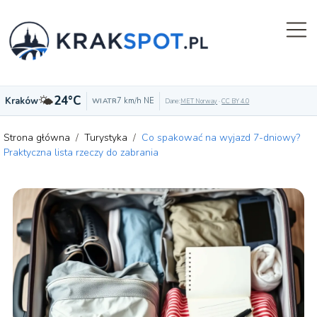
🌤️
24°C
Kraków
7 km/h NE
WIATR
Dane:
MET Norway
·
CC BY 4.0
Strona główna
/
Turystyka
/
Co spakować na wyjazd 7-dniowy?
Praktyczna lista rzeczy do zabrania