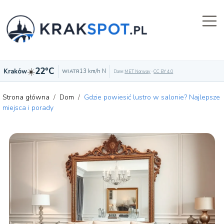
☀️
22°C
Kraków
13 km/h N
WIATR
Dane:
MET Norway
·
CC BY 4.0
Strona główna
/
Dom
/
Gdzie powiesić lustro w salonie? Najlepsze
miejsca i porady