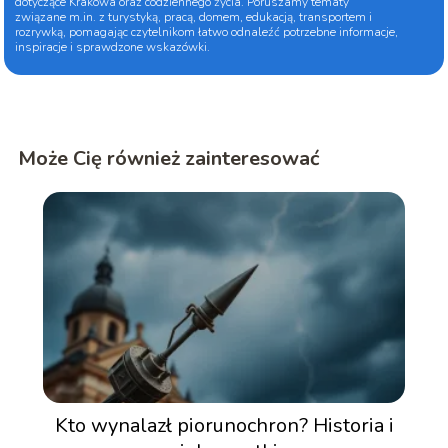
dotyczące Krakowa oraz codziennego życia. Poruszamy tematy
związane m.in. z turystyką, pracą, domem, edukacją, transportem i
rozrywką, pomagając czytelnikom łatwo odnaleźć potrzebne informacje,
inspiracje i sprawdzone wskazówki.
Może Cię również zainteresować
Kto wynalazł piorunochron? Historia i