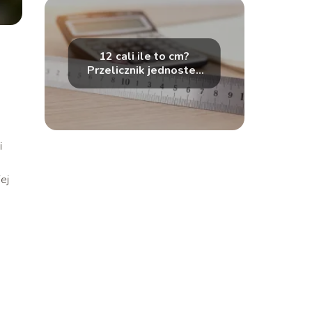
12 cali ile to cm?
Przelicznik jednostek
długości
i
ej