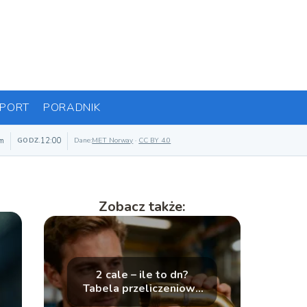
PORT
PORADNIK
m
12:00
GODZ.
Dane:
MET Norway
·
CC BY 4.0
Zobacz także:
2 cale – ile to dn?
Tabela przeliczeniowa
średnic rur