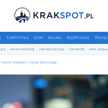
A
TURYSTYKA
DOM
NAUKA
ROZRYWKA
TRANS
m/h E
53%
1022 hPa
0%
0,0 m
WILGOTNOŚĆ
CIŚNIENIE
CHMURY
OPAD 1H
o musisz wiedzieć o nowej technologii