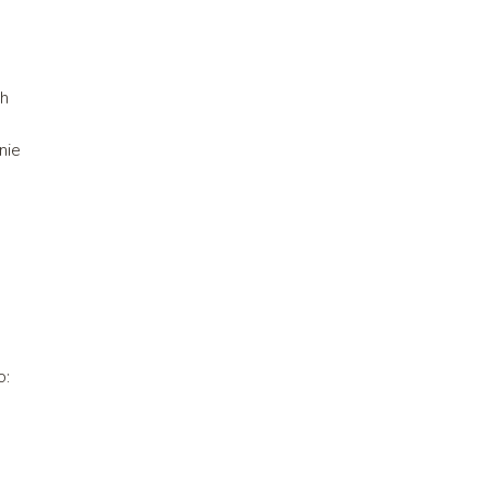
ch
nie
o: