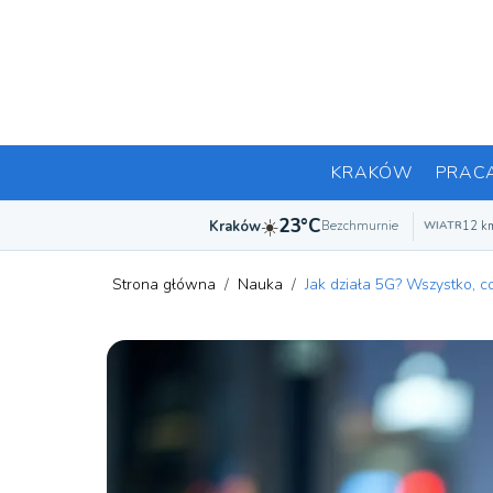
KRAKÓW
PRAC
☀️
23°C
Kraków
Bezchmurnie
12 k
WIATR
Strona główna
/
Nauka
/
Jak działa 5G? Wszystko, c