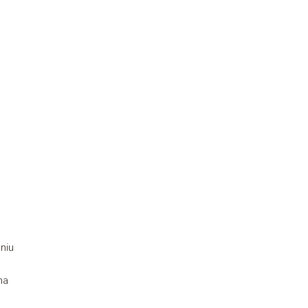
niu
na