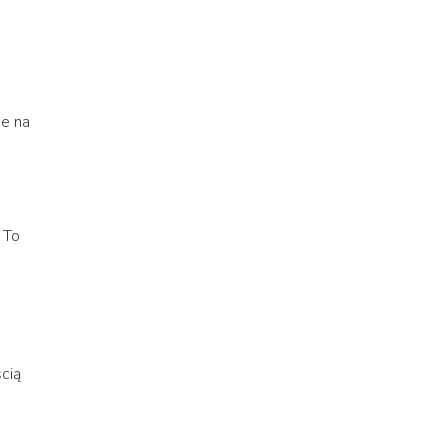
ne na
 To
cią