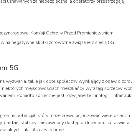
ści uznawanych za niebezpieczne, a operatorzy przestrzegają
iędzynarodowej Komisji Ochrony Przed Promieniowaniem
ów na negatywne skutki zdrowotne związane z siecią 5G.
iem 5G
na wyzwania, takie jak opór społeczny wynikający z obaw o zdro
 W niektórych miejscowościach mieszkańcy wyrażają sprzeciw wo
iem. Ponadto konieczne jest rozwijanie technologii i infrastrukt
gromny potencjał, który może zrewolucjonizować wiele dziedzin
y, bardziej stabilny i niezawodny dostęp do Internetu, co otwiera
alnych, jak i dla całych branż.