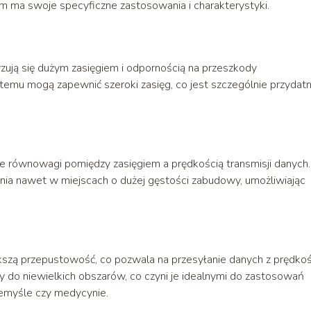
sm ma swoje specyficzne zastosowania i charakterystyki.
zują się dużym zasięgiem i odpornością na przeszkody
i temu mogą zapewnić szeroki zasięg, co jest szczególnie przydat
ie równowagi pomiędzy zasięgiem a prędkością transmisji danych.
nia nawet w miejscach o dużej gęstości zabudowy, umożliwiając
kszą przepustowość, co pozwala na przesyłanie danych z prędkoś
ony do niewielkich obszarów, co czyni je idealnymi do zastosowań
zemyśle czy medycynie.