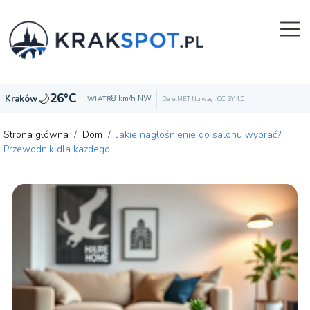
🌙
26°C
Kraków
8 km/h NW
WIATR
Dane:
MET Norway
·
CC BY 4.0
Strona główna
/
Dom
/
Jakie nagłośnienie do salonu wybrać?
Przewodnik dla każdego!