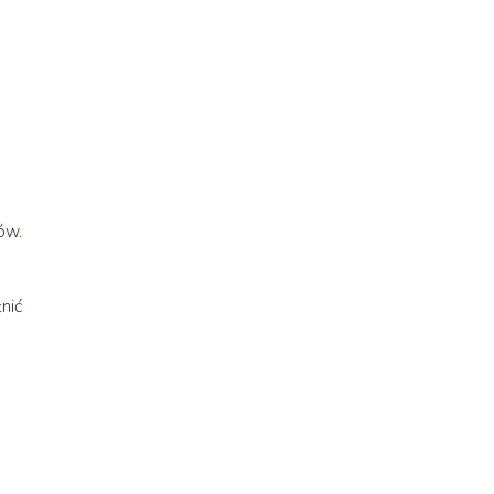
ów.
nić