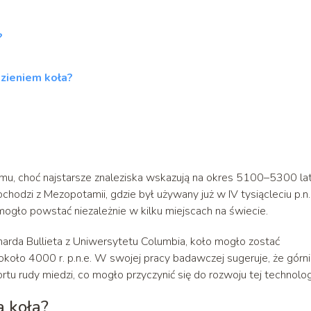
?
zieniem koła?
mu, choć najstarsze znaleziska wskazują na okres 5100–5300 la
hodzi z Mezopotamii, gdzie był używany już w IV tysiącleciu p.n.
o mogło powstać niezależnie w kilku miejscach na świecie.
harda Bullieta z Uniwersytetu Columbia, koło mogło zostać
koło 4000 r. p.n.e. W swojej pracy badawczej sugeruje, że górni
 rudy miedzi, co mogło przyczynić się do rozwoju tej technologi
a koła?