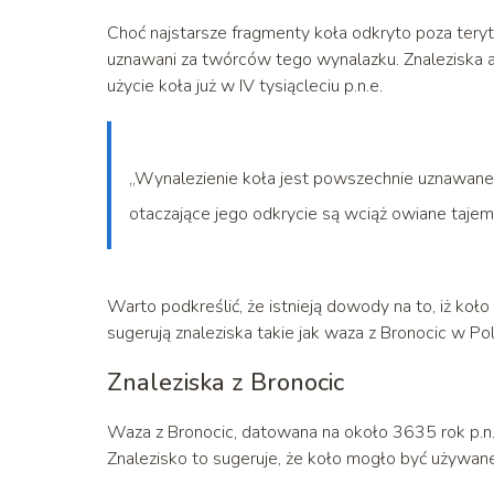
Choć najstarsze fragmenty koła odkryto poza tery
uznawani za twórców tego wynalazku. Znaleziska arc
użycie koła już w IV tysiącleciu p.n.e.
„Wynalezienie koła jest powszechnie uznawane 
otaczające jego odkrycie są wciąż owiane tajemn
Warto podkreślić, że istnieją dowody na to, iż ko
sugerują znaleziska takie jak waza z Bronocic w Po
Znaleziska z Bronocic
Waza z Bronocic, datowana na około 3635 rok p.n
Znalezisko to sugeruje, że koło mogło być używan