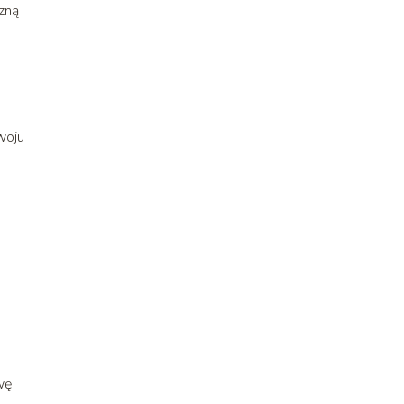
zną
woju
wę