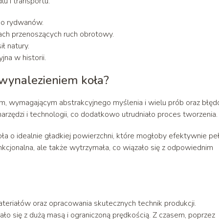
u i transportu.
 do rydwanów.
ch przenoszących ruch obrotowy.
ł natury.
na w historii.
 wynalezieniem koła?
, wymagającym abstrakcyjnego myślenia i wielu prób oraz błęd
ędzi i technologii, co dodatkowo utrudniało proces tworzenia.
a o idealnie gładkiej powierzchni, które mogłoby efektywnie peł
unkcjonalna, ale także wytrzymała, co wiązało się z odpowiednim
eriałów oraz opracowania skutecznych technik produkcji.
o się z dużą masą i ograniczoną prędkością. Z czasem, poprzez