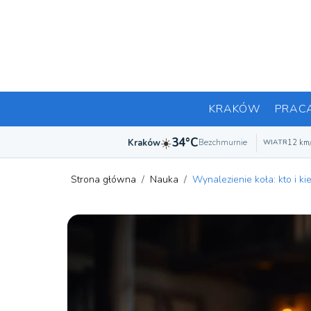
KRAKÓW
PRAC
☀️
34°C
Kraków
Bezchmurnie
12 km
WIATR
Strona główna
/
Nauka
/
Wynalezienie koła: kto i k