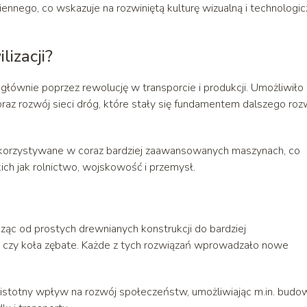
nnego, co wskazuje na rozwiniętą kulturę wizualną i technologic
lizacji?
 głównie poprzez rewolucję w transporcie i produkcji. Umożliwiło
raz rozwój sieci dróg, które stały się fundamentem dalszego roz
ykorzystywane w coraz bardziej zaawansowanych maszynach, co
kich jak rolnictwo, wojskowość i przemysł.
ąc od prostych drewnianych konstrukcji do bardziej
 czy koła zębate. Każde z tych rozwiązań wprowadzało nowe
 istotny wpływ na rozwój społeczeństw, umożliwiając m.in. budo