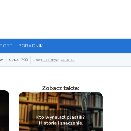
PORT
PORADNIK
mm
12:00
GODZ.
Dane:
MET Norway
·
CC BY 4.0
Zobacz także:
Kto wynalazł plastik?
Historia i znaczenie
tego wynalazku