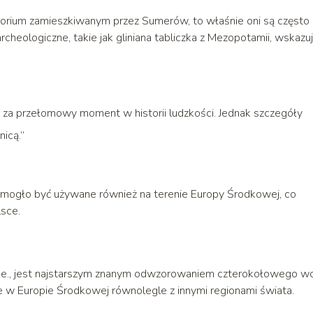
torium zamieszkiwanym przez Sumerów, to właśnie oni są często
heologiczne, takie jak gliniana tabliczka z Mezopotamii, wskazuj
za przełomowy moment w historii ludzkości. Jednak szczegóły
icą.”
ło mogło być używane również na terenie Europy Środkowej, co
lsce.
.e., jest najstarszym znanym odwzorowaniem czterokołowego wo
e w Europie Środkowej równolegle z innymi regionami świata.