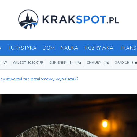
A
TURYSTYKA
DOM
NAUKA
ROZRYWKA
TRANS
/h W
31%
1015 hPa
12%
0,0 
WILGOTNOŚĆ
CIŚNIENIE
CHMURY
OPAD 1H
iedy stworzył ten przełomowy wynalazek?