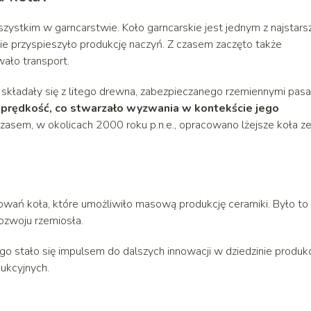
stkim w garncarstwie. Koło garncarskie jest jednym z najstars
e przyspieszyło produkcję naczyń. Z czasem zaczęto także
ało transport.
 składały się z litego drewna, zabezpieczanego rzemiennymi pasa
 prędkość, co stwarzało wyzwania w kontekście jego
zasem, w okolicach 2000 roku p.n.e., opracowano lżejsze koła z
owań koła, które umożliwiło masową produkcję ceramiki. Było to
rozwoju rzemiosła.
o stało się impulsem do dalszych innowacji w dziedzinie produkcj
ukcyjnych.