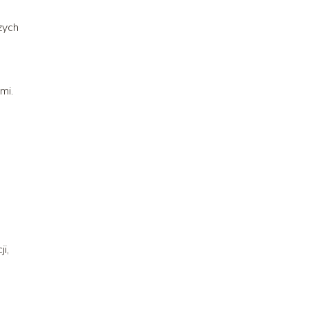
zych
mi.
e
i,