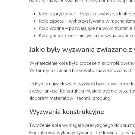
bardziej zaawansowanych maszyn oraz rozwój handl
Koło szprychowe – lżejsze i szybsze, idealne
Koło zębate – wykorzystywane w mechanizma
Koło wodne – pozwalające na wykorzystanie si
Koło garncarskie – pierwsza maszyna produkcyj
Jakie były wyzwania związane z
Wynalezienie koła było procesem skomplikowanym
W tamtych czasach brakowało zaawansowanych narz
Jednym z największych wyzwań było stworzenie koł
swoje funkcje. Konstrukcja musiała być nie tylko f
doborem materiałów i technik produkcji.
Wyzwania konstrukcyjne
Tworzenie koła wymagało precyzyjnego doboru mat
Początkowo wykorzystywano lite drewno, co wiązał