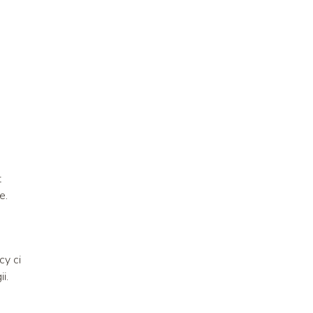
t
e.
cy ci
i.