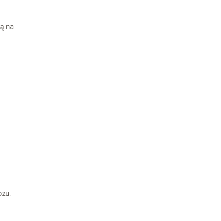
ą na
zu.