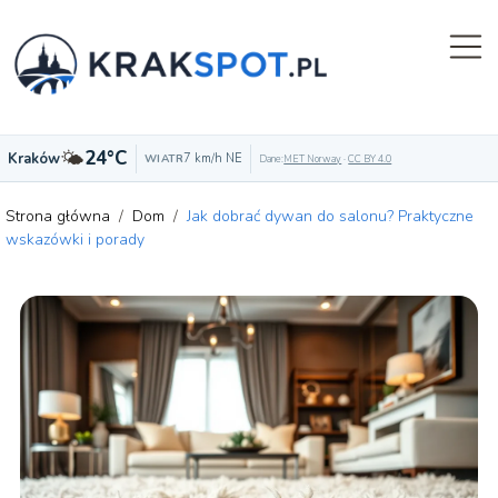
🌤️
24°C
Kraków
7 km/h NE
WIATR
Dane:
MET Norway
·
CC BY 4.0
Strona główna
/
Dom
/
Jak dobrać dywan do salonu? Praktyczne
wskazówki i porady