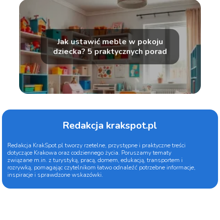
Jak ustawić meble w pokoju
dziecka? 5 praktycznych porad
Redakcja krakspot.pl
Redakcja KrakSpot.pl tworzy rzetelne, przystępne i praktyczne treści
dotyczące Krakowa oraz codziennego życia. Poruszamy tematy
związane m.in. z turystyką, pracą, domem, edukacją, transportem i
rozrywką, pomagając czytelnikom łatwo odnaleźć potrzebne informacje,
inspiracje i sprawdzone wskazówki.