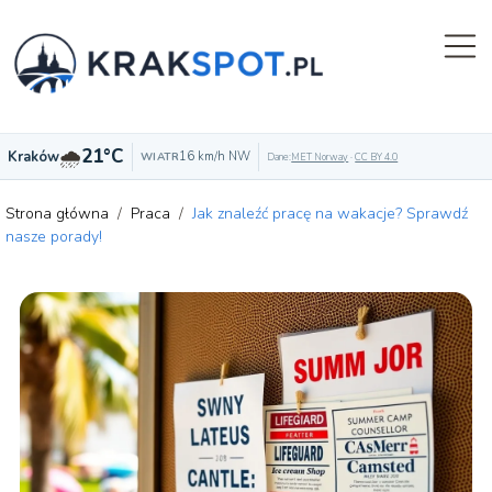
🌧️
21°C
Kraków
16 km/h NW
WIATR
Dane:
MET Norway
·
CC BY 4.0
Strona główna
/
Praca
/
Jak znaleźć pracę na wakacje? Sprawdź
nasze porady!