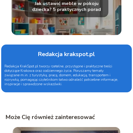
Jak ustawić meble w pokoju
dziecka? 5 praktycznych porad
Redakcja krakspot.pl
Redakcja KrakSpot.pl tworzy rzetelne, przystępne i praktyczne treści
dotyczące Krakowa oraz codziennego życia. Poruszamy tematy
związane m.in. z turystyką, pracą, domem, edukacją, transportem i
rozrywką, pomagając czytelnikom łatwo odnaleźć potrzebne informacje,
inspiracje i sprawdzone wskazówki.
Może Cię również zainteresować