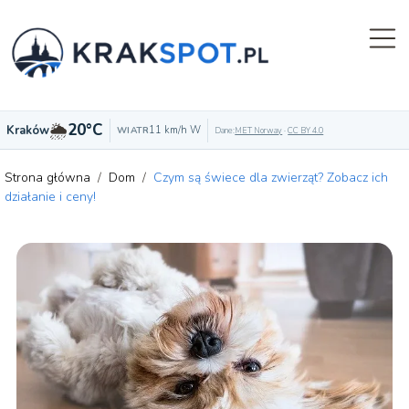
🌦️
20°C
Kraków
11 km/h W
WIATR
Dane:
MET Norway
·
CC BY 4.0
Strona główna
/
Dom
/
Czym są świece dla zwierząt? Zobacz ich
działanie i ceny!